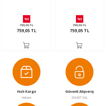
%5
%5
799,00 TL
799,00 TL
759,05 TL
759,05 TL
Hızlı Kargo
Güvenli Alışveriş
İmkanı
256 BİT SSL