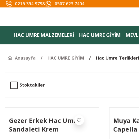
0216 354 9798
0507 623 7404
HAC UMRE MALZEMELERİ
HAC UMRE GİYİM
MEVLİ
Anasayfa
HAC UMRE GİYİM
Hac Umre Terlikleri
Stoktakiler
Gezer Erkek Hac Umre
Muya Ka
Sandaleti Krem
Capella