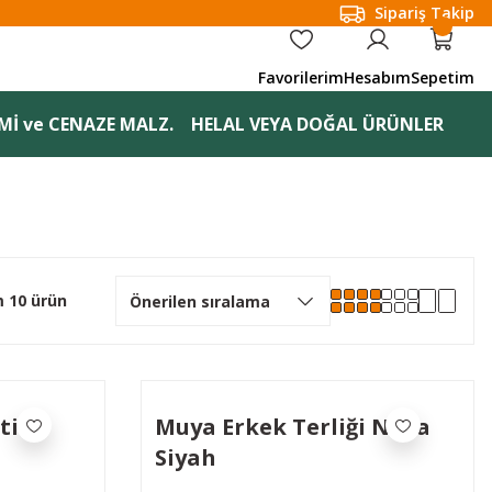
Sipariş Takip
Favorilerim
Hesabım
Sepetim
Mİ ve CENAZE MALZ.
HELAL VEYA DOĞAL ÜRÜNLER
 10 ürün
ti
Muya Erkek Terliği Nova
Siyah