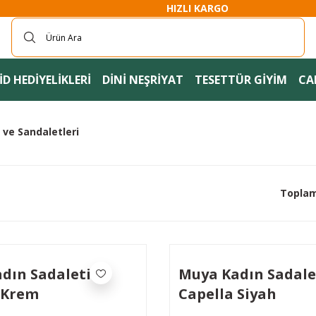
HIZLI KARGO
D HEDİYELİKLERİ
DİNİ NEŞRİYAT
TESETTÜR GİYİM
CA
 ve Sandaletleri
Toplam
dın Sadaleti
Muya Kadın Sadale
 Krem
Capella Siyah