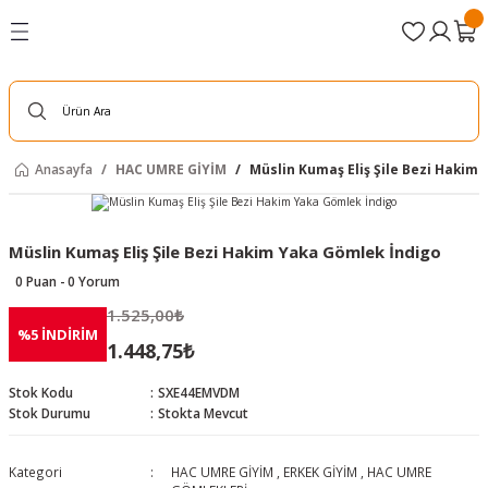
Geri Dön
Geri Dön
Geri Dön
Geri Dön
Geri Dön
Geri Dön
Geri Dön
MALZEMELERİ
İYİM
YELİKLERİ
YAT
İYİM
NAZE MALZ.
 DOĞAL ÜRÜNLER
Alkosüz Esans Parfüm
BAYAN GİYİM
ERKEK GİYİM
Kişisel Bakım Ürünleri
sin Cüzleri
zleri
er
i
Alkolsüz Parfümler
PAMUKLU KETEN TAKIMLAR
HAC UMRE İHRAMLARI
Kemik Tarak
Anasayfa
HAC UMRE GİYİM
Müslin Kumaş Eliş Şile Bezi Hakim
r
lami
rünleri
Alkolsüz Esanslar
FERACA
HAC UMRE GÖMLEKLERİ
leri ve Sandaletleri
Alkolsüz Oto ve Ortam Kokuları
TAVAF PATİKLERİ
ŞALVAR PANTOLONLAR
Müslin Kumaş Eliş Şile Bezi Hakim Yaka Gömlek İndigo
0 Puan - 0 Yorum
Parfüm
mcı Ürünler
Namaz Elbiseleri
TAVAF PATİKLERİ
1.525,00₺
%5 İNDİRİM
1.448,75₺
CÜBBE
Stok Kodu
SXE44EMVDM
sin Cüzleri
Stok Durumu
Stokta Mevcut
zleri
r
Kategori
HAC UMRE GİYİM
,
ERKEK GİYİM
,
HAC UMRE