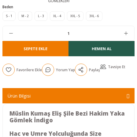
GÖMLEKLERİ
Beden
r
S - 1
M - 2
L - 3
XL - 4
XXL - 5
3XL - 6
SEPETE EKLE
HEMEN AL
Tavsiye Et
Yorum Yap
Paylaş
Ürün Bilgisi
Müslin Kumaş Eliş Şile Bezi Hakim Yaka
Gömlek İndigo
Hac ve Umre Yolculuğunda Size