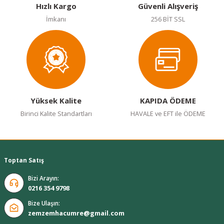
Hızlı Kargo
Güvenli Alışveriş
Ürün fiyatı diğer sitelerden daha pahalı.
İmkanı
256 BİT SSL
Bu ürüne benzer farklı alternatifler olmalı.
Gönder
Yüksek Kalite
KAPIDA ÖDEME
Birinci Kalite Standartları
HAVALE ve EFT ile ÖDEME
Toptan Satış
Bizi Arayın:
0216 354 9798
Bize Ulaşın:
zemzemhacumre@gmail.com