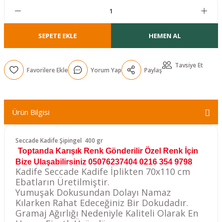
r
SEPETE EKLE
HEMEN AL
Tavsiye Et
Yorum Yap
Paylaş
Ürün Bilgisi
Seccade Kadife Şipingel 400 gr
Toptanda Karışık Renk Gönderilir Özel Renk İçin
Bize Ulaşabilirsiniz 05076237404 0216 354 9798
Kadife Seccade Kadife İplikten 70x110 cm
Ebatların Üretilmiştir.
Yumuşak Dokusundan Dolayı Namaz
Kılarken Rahat Edeceğiniz Bir Dokudadır.
Gramaj Ağırlığı Nedeniyle Kaliteli Olarak En