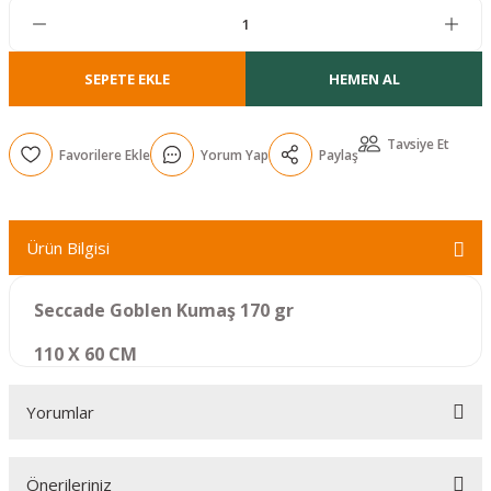
r
SEPETE EKLE
HEMEN AL
Tavsiye Et
Yorum Yap
Paylaş
Ürün Bilgisi
Seccade Goblen Kumaş 170 gr
110 X 60 CM
Yorumlar
Önerileriniz