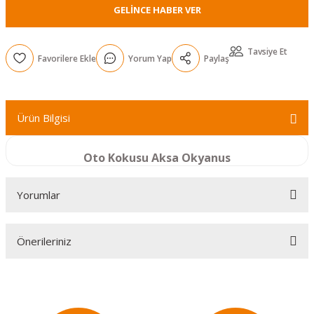
GELINCE HABER VER
r
Tavsiye Et
Yorum Yap
Paylaş
Ürün Bilgisi
Oto Kokusu Aksa Okyanus
Yorumlar
Önerileriniz
Bu ürüne ilk yorumu siz yapın!
Bu ürünün fiyat bilgisi, resim, ürün açıklamalarında ve diğer
konularda yetersiz gördüğünüz noktaları öneri formunu
Yorum Yaz
kullanarak tarafımıza iletebilirsiniz.