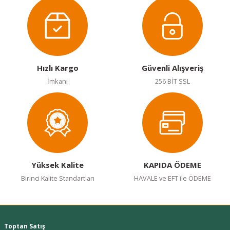
Görüş ve önerileriniz için teşekkür ederiz.
Ürün resmi kalitesiz, bozuk veya görüntülenemiyor.
Ürün açıklamasında eksik bilgiler bulunuyor.
Ürün bilgilerinde hatalar bulunuyor.
Hızlı Kargo
Güvenli Alışveriş
Ürün fiyatı diğer sitelerden daha pahalı.
İmkanı
256 BİT SSL
Bu ürüne benzer farklı alternatifler olmalı.
Gönder
Yüksek Kalite
KAPIDA ÖDEME
Birinci Kalite Standartları
HAVALE ve EFT ile ÖDEME
Toptan Satış