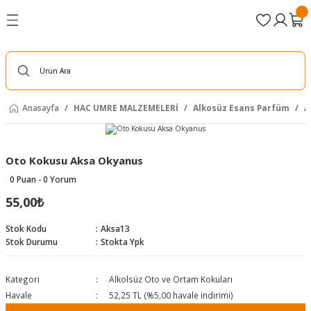
Geri Dön
Geri Dön
Geri Dön
Geri Dön
Geri Dön
Geri Dön
Geri Dön
MALZEMELERİ
İYİM
YELİKLERİ
YAT
İYİM
NAZE MALZ.
 DOĞAL ÜRÜNLER
Alkosüz Esans Parfüm
BAYAN GİYİM
ERKEK GİYİM
Kişisel Bakım Ürünleri
sin Cüzleri
zleri
er
i
Alkolsüz Parfümler
PAMUKLU KETEN TAKIMLAR
HAC UMRE İHRAMLARI
Kemik Tarak
Anasayfa
HAC UMRE MALZEMELERİ
Alkosüz Esans Parfüm
A
r
lami
rünleri
Alkolsüz Esanslar
FERACA
HAC UMRE GÖMLEKLERİ
leri ve Sandaletleri
Alkolsüz Oto ve Ortam Kokuları
TAVAF PATİKLERİ
ŞALVAR PANTOLONLAR
Oto Kokusu Aksa Okyanus
0 Puan - 0 Yorum
Parfüm
mcı Ürünler
Namaz Elbiseleri
TAVAF PATİKLERİ
55,00₺
CÜBBE
Stok Kodu
Aksa13
Stok Durumu
Stokta Ypk
sin Cüzleri
Kategori
Alkolsüz Oto ve Ortam Kokuları
zleri
r
Havale
52,25 TL (%5,00 havale indirimi)