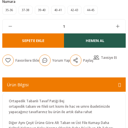
Numara
r
35-36
37-38
39-40
40-41
42-43
44-45
SEPETE EKLE
HEMEN AL
Tavsiye Et
Yorum Yap
Paylaş
Ürün Bilgisi
Ortapedik Tabanlı Tavaf Patiği Bej
ortapedik tabanı ve fileli sırt kısmı ile hac ve umre ibadetinizde
yapacağınız tavaflarınız bu ürün ile artık daha rahat
Diğer Aynı Çeşit Ürüne Göre Alt Taban ve Üst File Kumaşı Daha