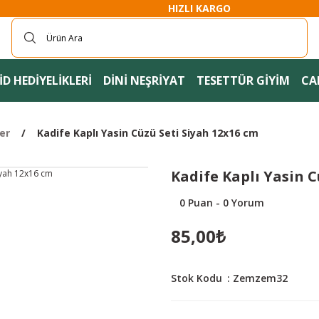
HIZLI KARGO
D HEDİYELİKLERİ
DİNİ NEŞRİYAT
TESETTÜR GİYİM
CA
er
Kadife Kaplı Yasin Cüzü Seti Siyah 12x16 cm
Kadife Kaplı Yasin C
0 Puan - 0 Yorum
85,00₺
Stok Kodu
Zemzem32