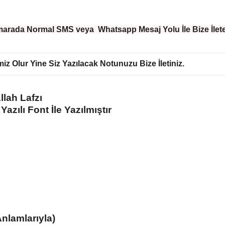
marada Normal SMS veya Whatsapp Mesaj Yolu İle Bize İleteb
miz Olur Yine Siz Yazılacak Notunuzu Bize İletiniz.
llah Lafzı
azılı Font İle Yazılmıştır
Anlamlarıyla)