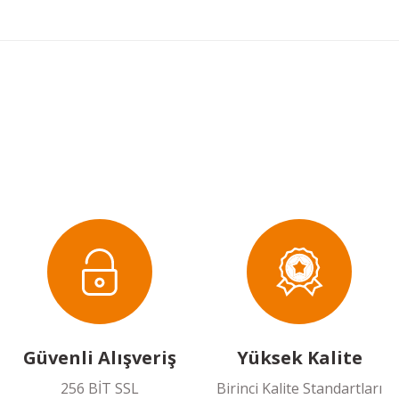
 konularda yetersiz gördüğünüz noktaları öneri formunu kullanarak taraf
Bu ürüne ilk yorumu siz yapın!
Yorum Yaz
Güvenli Alışveriş
Yüksek Kalite
256 BİT SSL
Birinci Kalite Standartları
Gönder