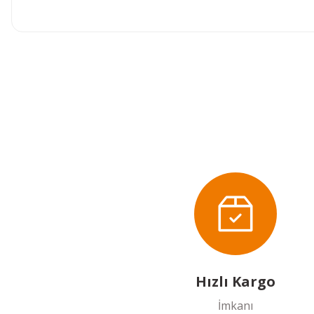
Bu ürünün fiyat bilgisi, resim, ürün açıklamalarında ve diğer
Görüş ve önerileriniz için teşekkür ederiz.
Ürün resmi kalitesiz, bozuk veya görüntülenemiyor.
Ürün açıklamasında eksik bilgiler bulunuyor.
Ürün bilgilerinde hatalar bulunuyor.
Ürün fiyatı diğer sitelerden daha pahalı.
Bu ürüne benzer farklı alternatifler olmalı.
Hızlı Kargo
İmkanı