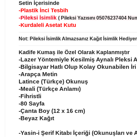
Setin İçerisinde
-Plastik İnci Tesbih
-Pileksi İsimlik
( Pileksi Yazısını 05076237404 Nu
-Kurdaleli Asetat Kutu
Not: Pileksi İsimlik Almazsanız Kağıt İsimlik Hediye
Kadife Kumaş ile Özel Olarak Kaplanmıştır
-Lazer Yöntemiyle Kesilmiş Aynalı Pleksi A
-Bilgisayar Hatlı Olup Kolay Okunabilen İri Y
-Arapça Metin
Latince (Türkçe) Okunuş
-Meali (Türkçe Anlamı)
-Fihristli
-80 Sayfa
-Çanta Boy (12 x 16 cm)
-Beyaz Kağıt
-Yasin-i Şerif Kitabı İçeriği (Okunuşları ve 