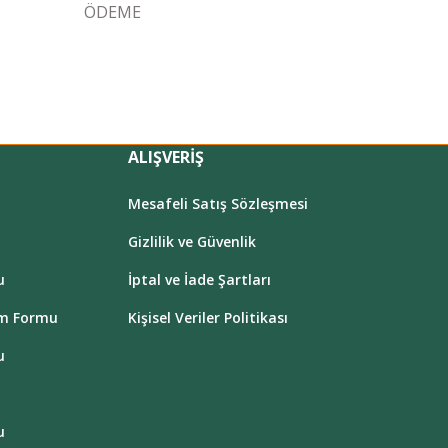
ÖDEME
ALIŞVERİŞ
Mesafeli Satış Sözleşmesi
Gizlilik ve Güvenlik
u
İptal ve İade Şartları
im Formu
Kişisel Veriler Politikası
u
u