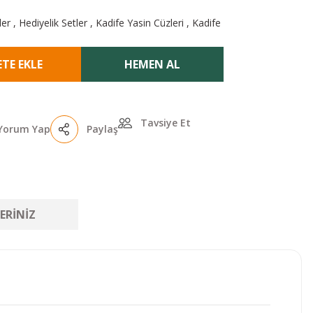
ler
,
Hediyelik Setler
,
Kadife Yasin Cüzleri
,
Kadife
ETE EKLE
HEMEN AL
Tavsiye Et
Yorum Yap
Paylaş
ERINIZ