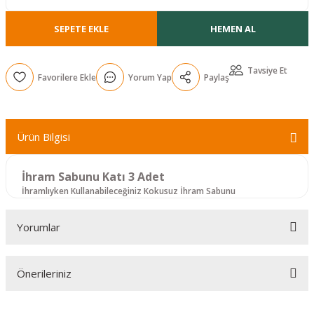
r
SEPETE EKLE
HEMEN AL
Tavsiye Et
Yorum Yap
Paylaş
Ürün Bilgisi
İhram Sabunu Katı 3 Adet
İhramlıyken Kullanabileceğiniz Kokusuz İhram Sabunu
Yorumlar
Önerileriniz
Bu ürüne ilk yorumu siz yapın!
Bu ürünün fiyat bilgisi, resim, ürün açıklamalarında ve diğer