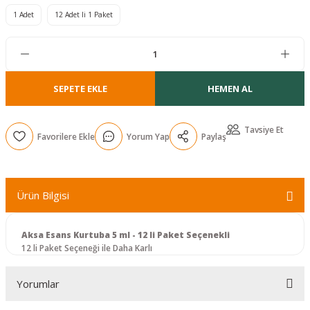
1 Adet
12 Adet li 1 Paket
r
SEPETE EKLE
HEMEN AL
Tavsiye Et
Yorum Yap
Paylaş
Ürün Bilgisi
Aksa Esans Kurtuba 5 ml - 12 li Paket Seçenekli
12 li Paket Seçeneği ile Daha Karlı
Yorumlar