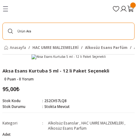
Geri Dön
Geri Dön
Geri Dön
Geri Dön
Geri Dön
Geri Dön
Geri Dön
MALZEMELERİ
İYİM
YELİKLERİ
YAT
İYİM
NAZE MALZ.
 DOĞAL ÜRÜNLER
Alkosüz Esans Parfüm
BAYAN GİYİM
ERKEK GİYİM
Kişisel Bakım Ürünleri
sin Cüzleri
zleri
er
i
Alkolsüz Parfümler
PAMUKLU KETEN TAKIMLAR
HAC UMRE İHRAMLARI
Kemik Tarak
Anasayfa
HAC UMRE MALZEMELERİ
Alkosüz Esans Parfüm
A
r
lami
rünleri
Alkolsüz Esanslar
FERACA
HAC UMRE GÖMLEKLERİ
leri ve Sandaletleri
Alkolsüz Oto ve Ortam Kokuları
TAVAF PATİKLERİ
ŞALVAR PANTOLONLAR
Aksa Esans Kurtuba 5 ml - 12 li Paket Seçenekli
0 Puan - 0 Yorum
Parfüm
mcı Ürünler
Namaz Elbiseleri
TAVAF PATİKLERİ
95,00₺
CÜBBE
Stok Kodu
2S2CH57LQ8
Stok Durumu
Stokta Mevcut
sin Cüzleri
Kategori
Alkolsüz Esanslar
,
HAC UMRE MALZEMELERİ
,
Alkosüz Esans Parfüm
zleri
r
Adet